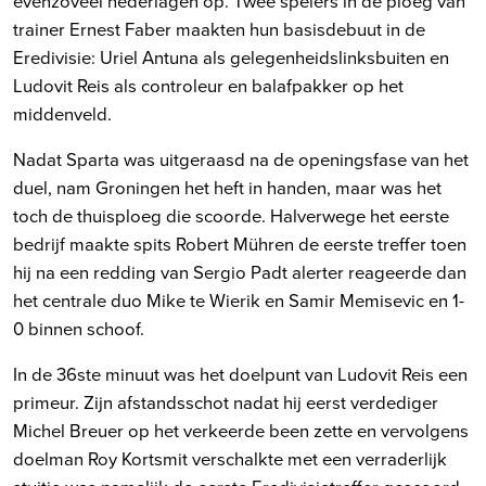
evenzoveel nederlagen op. Twee spelers in de ploeg van
trainer Ernest Faber maakten hun basisdebuut in de
Eredivisie: Uriel Antuna als gelegenheidslinksbuiten en
Ludovit Reis als controleur en balafpakker op het
middenveld.
Nadat Sparta was uitgeraasd na de openingsfase van het
duel, nam Groningen het heft in handen, maar was het
toch de thuisploeg die scoorde. Halverwege het eerste
bedrijf maakte spits Robert Mühren de eerste treffer toen
hij na een redding van Sergio Padt alerter reageerde dan
het centrale duo Mike te Wierik en Samir Memisevic en 1-
0 binnen schoof.
In de 36ste minuut was het doelpunt van Ludovit Reis een
primeur. Zijn afstandsschot nadat hij eerst verdediger
Michel Breuer op het verkeerde been zette en vervolgens
doelman Roy Kortsmit verschalkte met een verraderlijk