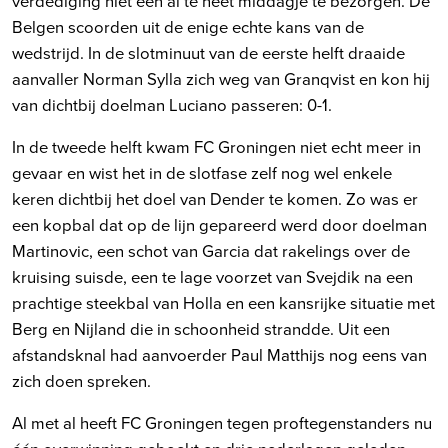
verdediging niet een al te heet middagje te bezorgen. De
Belgen scoorden uit de enige echte kans van de
wedstrijd. In de slotminuut van de eerste helft draaide
aanvaller Norman Sylla zich weg van Granqvist en kon hij
van dichtbij doelman Luciano passeren: 0-1.
In de tweede helft kwam FC Groningen niet echt meer in
gevaar en wist het in de slotfase zelf nog wel enkele
keren dichtbij het doel van Dender te komen. Zo was er
een kopbal dat op de lijn gepareerd werd door doelman
Martinovic, een schot van Garcia dat rakelings over de
kruising suisde, een te lage voorzet van Svejdik na een
prachtige steekbal van Holla en een kansrijke situatie met
Berg en Nijland die in schoonheid strandde. Uit een
afstandsknal had aanvoerder Paul Matthijs nog eens van
zich doen spreken.
Al met al heeft FC Groningen tegen proftegenstanders nu