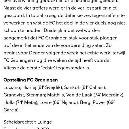
één overwinning geboekt en drie nederlagen geleden.
Naast de vier treffers werd er in de verliespartijen niet
gescoord. In totaal kreeg de defensie zes tegentreffers te
verwerken en wist de FC het doel in de vier duels nog niet
schoon te houden. Duidelijk moet wel worden
aangemerkt dat FC Groningen stuk voor stuk ploegen
trof die in het einde van de voorbereiding zaten. Zo
begint voor Dender volgende week het echte werk, terwijl
FC Groningen nog drie weken de tijd heeft voordat
Vitesse de eerste ‘echte’ tegenstander is.
Opstelling FC Groningen
Luciano, Hiariej (61′ Svejdik), Sankoh (61′ Cahais),
Granqvist, Stenman; Matthijs, Van de Laak (74′ Meerdink),
Holla (74′ Metaj), Lovre (69′ Nijland); Berg, Powel (69′
Garcia).
Scheidsrechter: Luinge