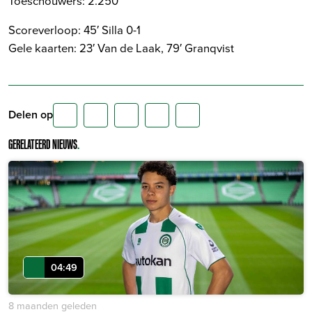
Toeschouwers: 2.250
Scoreverloop: 45′ Silla 0-1
Gele kaarten: 23′ Van de Laak, 79′ Granqvist
Delen op
GERELATEERD NIEUWS
.
04:49
8 maanden geleden