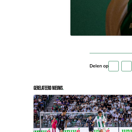
Delen op
GERELATEERD NIEUWS
.