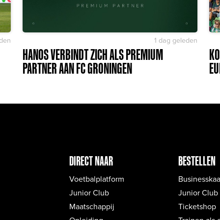
eden
1 dag geleden
HANOS VERBINDT ZICH ALS PREMIUM
KO
PARTNER AAN FC GRONINGEN
EU
DIRECT NAAR
BESTELLEN
Voetbalplatform
Businesskaa
Junior Club
Junior Club
Maatschappij
Ticketshop
Opleiding
Trainen als 