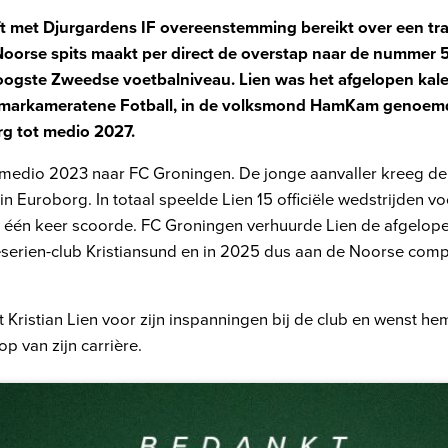
 met Djurgardens IF overeenstemming bereikt over een tran
 Noorse spits maakt per direct de overstap naar de nummer 
oogste Zweedse voetbalniveau. Lien was het afgelopen kal
markameratene Fotball, in de volksmond HamKam genoemd
rg tot medio 2027.
 medio 2023 naar FC Groningen. De jonge aanvaller kreeg de 
in Euroborg. In totaal speelde Lien 15 officiële wedstrijden v
j één keer scoorde. FC Groningen verhuurde Lien de afgelop
teserien-club Kristiansund en in 2025 dus aan de Noorse com
Kristian Lien voor zijn inspanningen bij de club en wenst he
op van zijn carrière.