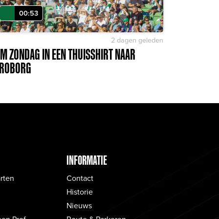
00:53
2 dagen geleden
M ZONDAG IN EEN THUISSHIRT NAAR
ROBORG
INFORMATIE
rten
Contact
Historie
Nieuws
een Prof
Route & Parkeren