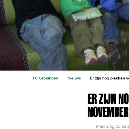
FC Groningen
Nieuws
Er zijn nog plekken 
ER ZIJN N
NOVEMBER
Maandag 22 sep