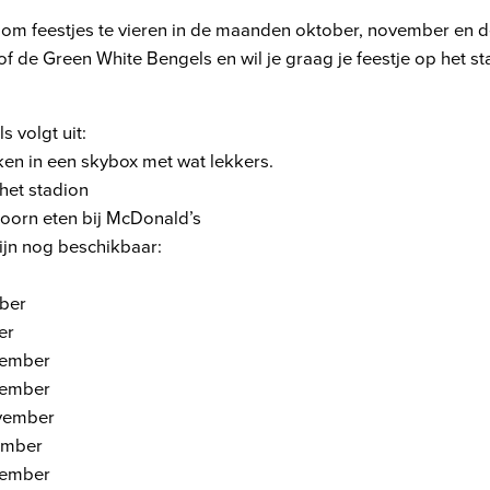
 om feestjes te vieren in de maanden oktober, november en de
of de Green White Bengels en wil je graag je feestje op het st
s volgt uit:
en in een skybox met wat lekkers.
het stadion
hoorn eten bij McDonald’s
ijn nog beschikbaar:
ber
er
vember
vember
vember
ember
cember