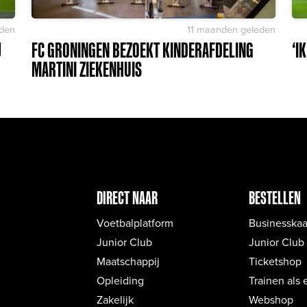
den
11 maanden geleden
J
FC GRONINGEN BEZOEKT KINDERAFDELING
‘I
MARTINI ZIEKENHUIS
DIRECT NAAR
BESTELLEN
Voetbalplatform
Businesskaa
Junior Club
Junior Club
Maatschappij
Ticketshop
Opleiding
Trainen als 
Zakelijk
Webshop