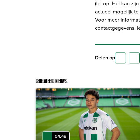
(let op! Het kan zi
actueel mogelijk te
Voor meer informat
contactgegevens. let
Delen op
GERELATEERD NIEUWS
.
04:49