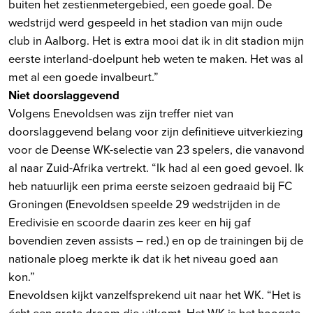
buiten het zestienmetergebied, een goede goal. De
wedstrijd werd gespeeld in het stadion van mijn oude
club in Aalborg. Het is extra mooi dat ik in dit stadion mijn
eerste interland-doelpunt heb weten te maken. Het was al
met al een goede invalbeurt.”
Niet doorslaggevend
Volgens Enevoldsen was zijn treffer niet van
doorslaggevend belang voor zijn definitieve uitverkiezing
voor de Deense WK-selectie van 23 spelers, die vanavond
al naar Zuid-Afrika vertrekt. “Ik had al een goed gevoel. Ik
heb natuurlijk een prima eerste seizoen gedraaid bij FC
Groningen (Enevoldsen speelde 29 wedstrijden in de
Eredivisie en scoorde daarin zes keer en hij gaf
bovendien zeven assists – red.) en op de trainingen bij de
nationale ploeg merkte ik dat ik het niveau goed aan
kon.”
Enevoldsen kijkt vanzelfsprekend uit naar het WK. “Het is
écht een grote droom die uitkomt. Het WK is het hoogste