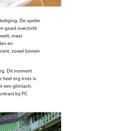
dediging. De speler
een goed overzicht
eelt, maar
elen en
ocent, zowel binnen
borg. Dit moment
 heel erg trots is
et een glimlach.
ontract bij FC