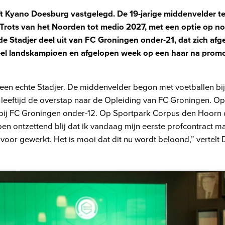
 Kyano Doesburg vastgelegd. De 19-jarige middenvelder te
e Trots van het Noorden tot medio 2027, met een optie op n
 Stadjer deel uit van FC Groningen onder-21, dat zich afg
el landskampioen en afgelopen week op een haar na promot
een echte Stadjer. De middenvelder begon met voetballen bi
leeftijd de overstap naar de Opleiding van FC Groningen. Op 1
ij FC Groningen onder-12. Op Sportpark Corpus den Hoorn do
 ben ontzettend blij dat ik vandaag mijn eerste profcontract m
 voor gewerkt. Het is mooi dat dit nu wordt beloond,” vertelt