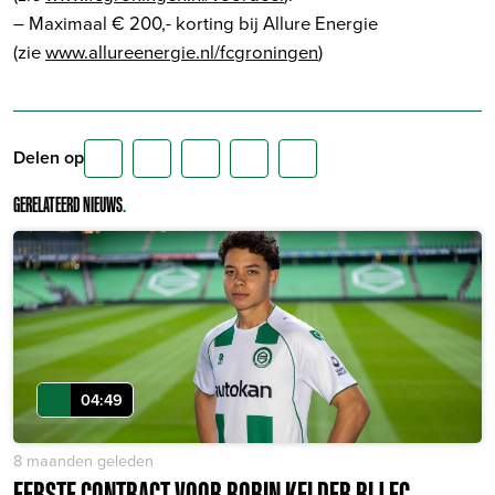
– Maximaal € 200,- korting bij Allure Energie
(zie
www.allureenergie.nl/fcgroningen
)
Delen op
GERELATEERD NIEUWS
.
04:49
8 maanden geleden
EERSTE CONTRACT VOOR ROBIN KELDER BIJ FC