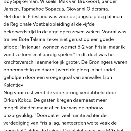
Boy Spijkerman. Wissels: Max van Bruxvoort, Sander
Jansen, Tapmahoe Sopacua, Giovanni Oldersma.
Het duel in Friesland was voor de jongste ploeg binnen
de Regionale Voetbalopleiding al de vijfde
bekerwedstrijd in de afgelopen zeven weken. Vooraf was
trainer Bote Talsma zeker niet gerust op een goede
afloop: “In januari wonnen we met 5-2 van Frisia, maar ik
vond ze toen echt aardig spelen.” In dit duel was het
krachtsverschil aanmerkelijk groter. De Groningers waren
oppermachtig en daarbij werd de ploeg in het zadel
geholpen door een vroege goal van aanvaller Lion
Kalentjev
Nog voor rust werd de voorsprong verdubbeld door
Orkun Kokcu. De gasten kregen daarnaast meer
mogelijkheden maar af en toe was de opbouw
onzorgvuldig. “Doordat er veel ruimte achter de
verdediging van Frisia lag, hanteerden we te vaak de
lange bal,” aldus de trainer. Desalniettemin was FCG het