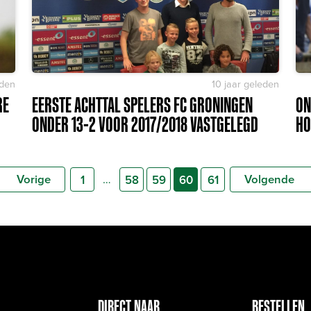
eden
10 jaar geleden
RE
EERSTE ACHTTAL SPELERS FC GRONINGEN
ON
ONDER 13-2 VOOR 2017/2018 VASTGELEGD
HO
Vorige
Volgende
…
1
58
59
60
61
DIRECT NAAR
BESTELLEN