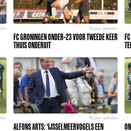
eden
10 jaar geleden
FC GRONINGEN ONDER-23 VOOR TWEEDE KEER
FC
THUIS ONDERUIT
TE
eden
10 jaar geleden
ALFONS ARTS: ‘IJSSELMEERVOGELS EEN
ON