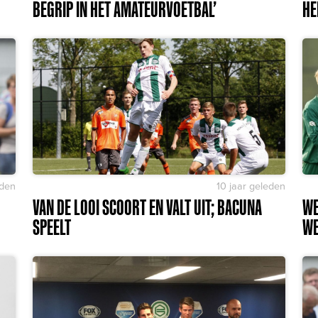
BEGRIP IN HET AMATEURVOETBAL’
HE
eden
10 jaar geleden
VAN DE LOOI SCOORT EN VALT UIT; BACUNA
WE
SPEELT
WE