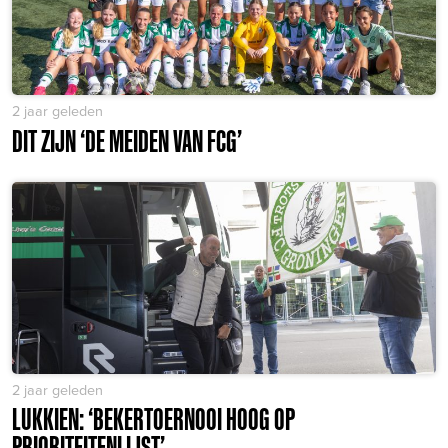
2 jaar geleden
DIT ZIJN ‘DE MEIDEN VAN FCG’
2 jaar geleden
LUKKIEN: ‘BEKERTOERNOOI HOOG OP
PRIORITEITENLIJST’