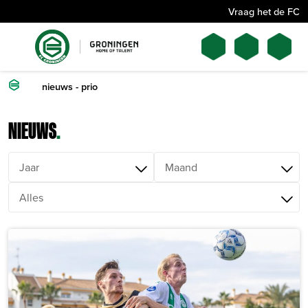
Vraag het de FC
nieuws - prio
NIEUWS
.