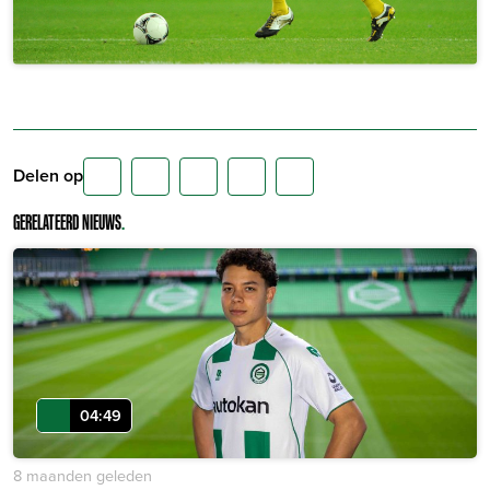
Delen op
GERELATEERD NIEUWS
.
04:49
8 maanden geleden