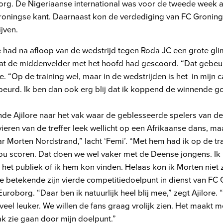
org. De Nigeriaanse international was voor de tweede week a
oningse kant. Daarnaast kon de verdediging van FC Gronin
ijven.
 had na afloop van de wedstrijd tegen Roda JC een grote gli
at de middenvelder met het hoofd had gescoord. “Dat gebeur
e. “Op de training wel, maar in de wedstrijden is het in mijn 
beurd. Ik ben dan ook erg blij dat ik koppend de winnende g
nde Ajilore naar het vak waar de geblesseerde spelers van de
eren van de treffer leek wellicht op een Afrikaanse dans, maa
r Morten Nordstrand,” lacht ‘Femi’. “Met hem had ik op de t
 zou scoren. Dat doen we wel vaker met de Deense jongens. I
 het publiek of ik hem kon vinden. Helaas kon ik Morten niet z
ore betekende zijn vierde competitiedoelpunt in dienst van F
Euroborg. “Daar ben ik natuurlijk heel blij mee,” zegt Ajilore. “
veel leuker. We willen de fans graag vrolijk zien. Het maakt m
dak zie gaan door mijn doelpunt.”