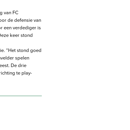
ng van FC
oor de defensie van
or een verdediger is
 Deze keer stond
tie. “Het stond goed
nvelder spelen
est. De drie
ichting te play-