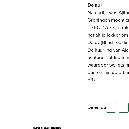
De nul
Natuurlijk was Ajil
Groningen mocht er 
de FC. “We zijn ook
het altijd lekker om
Daley (Blind-red) li
De huurling van Aja
achterin,” aldus B
waardoor we iets m
punten zijn op dit m
offs.”
Delen op
GERELATEERD NIEUWS
.