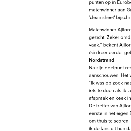
punten op in Eurob
matchwinner aan Gr
'clean sheet' bijschr
Matchwinner Ajilore
gezicht. Zeker omd
vaak,” bekent Ajilor
één keer eerder ge
Nordstrand
Na zijn doelpunt re
aanschouwen. Het vi
“Ik was op zoek naa
iets te doen als ik
afspraak en keek in
De treffer van Ajil
eerste in het eigen 
om thuis te scoren, 
ik de fans uit hun 