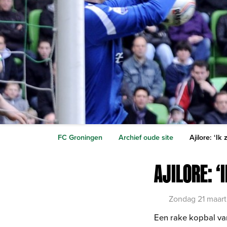
FC Groningen
Archief oude site
Ajilore: ‘I
AJILORE: 
Zondag 21 maart
Een rake kopbal va