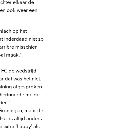
chter elkaar de
gen ook weer een
mlach op het
t inderdaad niet zo
carrière misschien
oal maak.”
 FC de wedstrijd
r dat was het niet.
raining afgesproken
k herinnerde me de
ien.”
C Groningen, maar de
Het is altijd anders
e extra ‘happy’ als