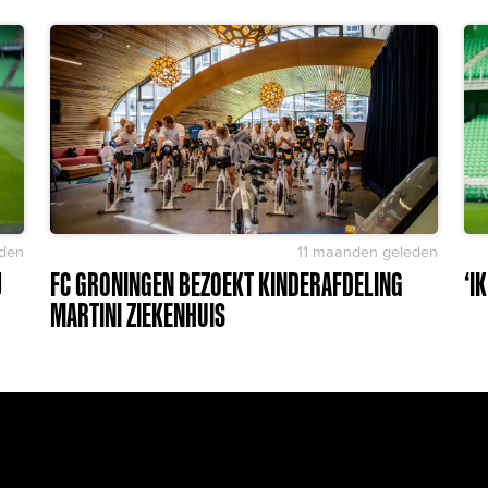
den
11 maanden geleden
J
FC GRONINGEN BEZOEKT KINDERAFDELING
‘I
MARTINI ZIEKENHUIS