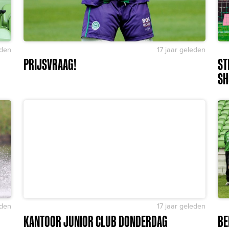
eden
17 jaar geleden
PRIJSVRAAG!
ST
SH
eden
17 jaar geleden
KANTOOR JUNIOR CLUB DONDERDAG
BE