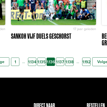
eden
17 jaar geleden
SANKOH VIJF DUELS GESCHORST
BE
GR
ige
Volg
…
…
1
1.134
1.135
1.136
1.137
1.138
1.192
DIRECT NAAR
BESTELLEN